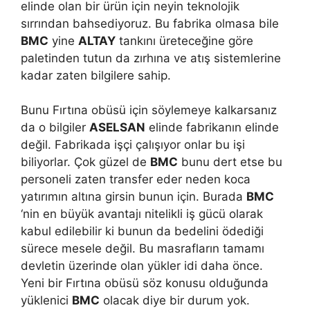
elinde olan bir ürün için neyin teknolojik
sırrından bahsediyoruz. Bu fabrika olmasa bile
BMC
yine
ALTAY
tankını üreteceğine göre
paletinden tutun da zırhına ve atış sistemlerine
kadar zaten bilgilere sahip.
Bunu Fırtına obüsü için söylemeye kalkarsanız
da o bilgiler
ASELSAN
elinde fabrikanın elinde
değil. Fabrikada işçi çalışıyor onlar bu işi
biliyorlar. Çok güzel de
BMC
bunu dert etse bu
personeli zaten transfer eder neden koca
yatırımın altına girsin bunun için. Burada
BMC
‘nin en büyük avantajı nitelikli iş gücü olarak
kabul edilebilir ki bunun da bedelini ödediği
sürece mesele değil. Bu masrafların tamamı
devletin üzerinde olan yükler idi daha önce.
Yeni bir Fırtına obüsü söz konusu olduğunda
yüklenici
BMC
olacak diye bir durum yok.