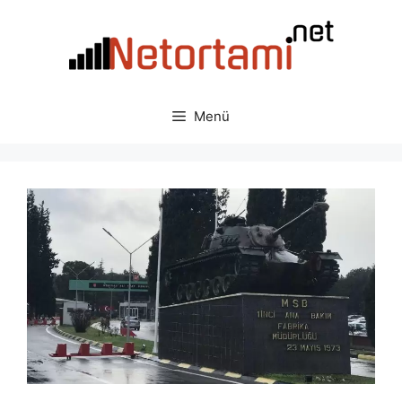
İçeriğe
atla
Menü