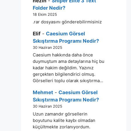
nezih
-
Sniper Elite 3 Text
Folder Nedir?
18 Ekim 2025
.rar dosyasını gönderebilirmisiniz
Elif
-
Caesium Görsel
Sıkıştırma Programı Nedir?
30 Haziran 2025
Caesium hakkında daha önce
duymuştum ama detaylarına hiç bu
kadar hakim değildim. Yazınız
gerçekten bilgilendirici olmuş.
Görselleri toplu olarak sıkıştırma…
Mehmet
-
Caesium Görsel
Sıkıştırma Programı Nedir?
30 Haziran 2025
Uzun zamandır görsellerin
boyutunu kalite kaybı olmadan
küçültmekte zorlanıyordum.