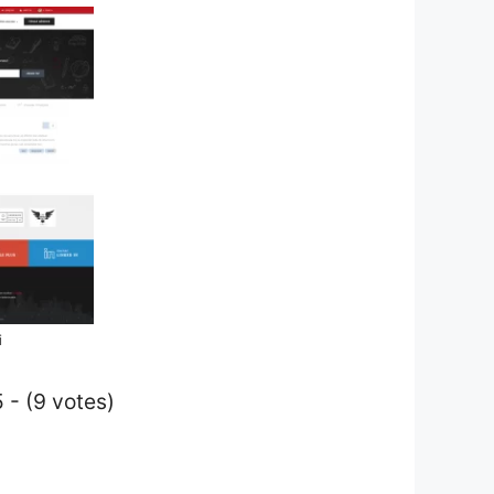
i
 - (9 votes)