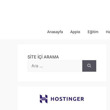
İçeriğe
atla
Anasayfa
Apple
Eğitim
Ha
SİTE İÇİ ARAMA
için
ara