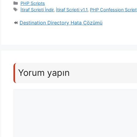
Kategoriler
PHP Scripts
Etiketler
İtiraf Scripti İndir
,
İtiraf Scripti v1.1
,
PHP Confession Script
Destination Directory Hata Çözümü
Yorum yapın
Yorum