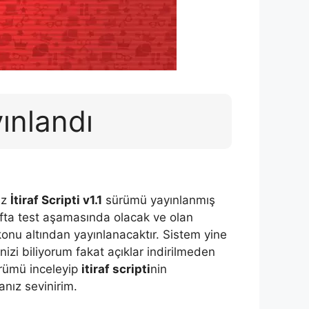
yınlandı
iz
İtiraf Scripti v1.1
sürümü yayınlanmış
fta test aşamasında olacak ve olan
konu altından yayınlanacaktır. Sistem yine
inizi biliyorum fakat açıklar indirilmeden
sürümü inceleyip
itiraf scripti
nin
nız sevinirim.