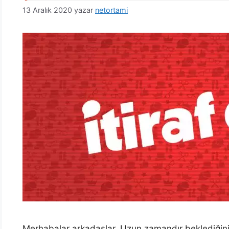
13 Aralık 2020
yazar
netortami
Merhabalar arkadaşlar. Uzun zamandır beklediğiniz 