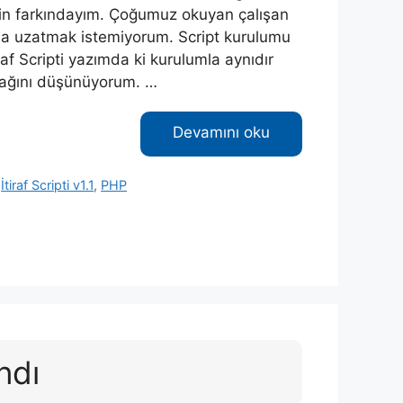
min farkındayım. Çoğumuz okuyan çalışan
fazla uzatmak istemiyorum. Script kurulumu
af Scripti yazımda ki kurulumla aynıdır
cağını düşünüyorum. …
Devamını oku
,
İtiraf Scripti v1.1
,
PHP
andı