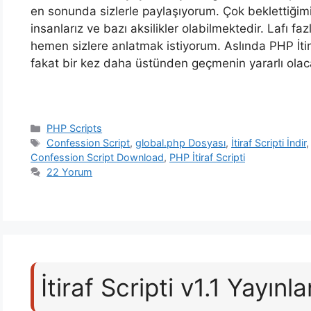
en sonunda sizlerle paylaşıyorum. Çok beklettiği
insanlarız ve bazı aksilikler olabilmektedir. Lafı 
hemen sizlere anlatmak istiyorum. Aslında PHP İtir
fakat bir kez daha üstünden geçmenin yararlı ola
Kategoriler
PHP Scripts
Etiketler
Confession Script
,
global.php Dosyası
,
İtiraf Scripti İndir
Confession Script Download
,
PHP İtiraf Scripti
22 Yorum
İtiraf Scripti v1.1 Yayınl