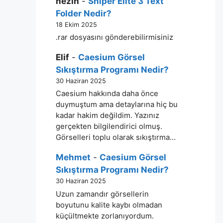
nezih
-
Sniper Elite 3 Text
Folder Nedir?
18 Ekim 2025
.rar dosyasını gönderebilirmisiniz
Elif
-
Caesium Görsel
Sıkıştırma Programı Nedir?
30 Haziran 2025
Caesium hakkında daha önce
duymuştum ama detaylarına hiç bu
kadar hakim değildim. Yazınız
gerçekten bilgilendirici olmuş.
Görselleri toplu olarak sıkıştırma…
Mehmet
-
Caesium Görsel
Sıkıştırma Programı Nedir?
30 Haziran 2025
Uzun zamandır görsellerin
boyutunu kalite kaybı olmadan
küçültmekte zorlanıyordum.