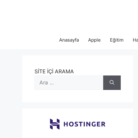
İçeriğe
atla
Anasayfa
Apple
Eğitim
Ha
SİTE İÇİ ARAMA
için
ara