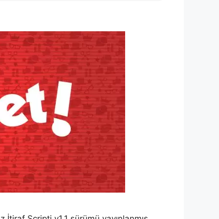
İtiraf Scripti v1.1 sürümü yayınlanmış