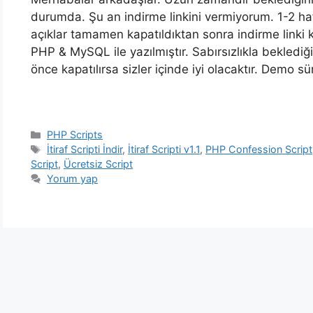
durumda. Şu an indirme linkini vermiyorum. 1-2 ha
açıklar tamamen kapatıldıktan sonra indirme linki 
PHP & MySQL ile yazılmıştır. Sabırsızlıkla beklediği
önce kapatılırsa sizler içinde iyi olacaktır. Demo sü
Kategoriler
PHP Scripts
Etiketler
İtiraf Scripti İndir
,
İtiraf Scripti v1.1
,
PHP Confession Script
Script
,
Ücretsiz Script
Yorum yap