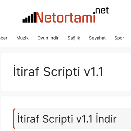
ber
Müzik
Oyun İndir
Sağlık
Seyahat
Spor
İtiraf Scripti v1.1
İtiraf Scripti v1.1 İndir