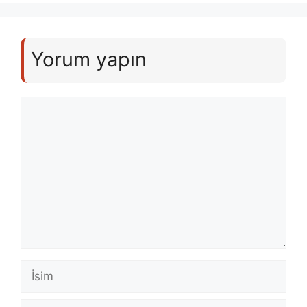
Yorum yapın
Yorum
İsim
E-