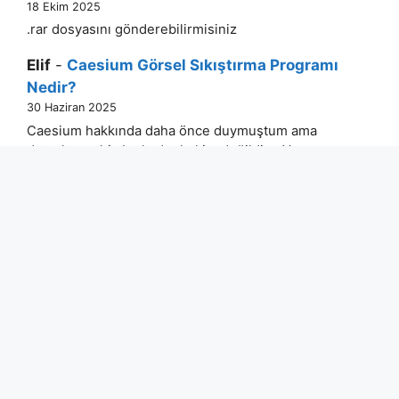
18 Ekim 2025
.rar dosyasını gönderebilirmisiniz
Elif
-
Caesium Görsel Sıkıştırma Programı
Nedir?
30 Haziran 2025
Caesium hakkında daha önce duymuştum ama
detaylarına hiç bu kadar hakim değildim. Yazınız
gerçekten bilgilendirici olmuş. Görselleri toplu
olarak sıkıştırma…
Mehmet
-
Caesium Görsel Sıkıştırma
Programı Nedir?
30 Haziran 2025
Uzun zamandır görsellerin boyutunu kalite kaybı
olmadan küçültmekte zorlanıyordum. Caesium’u
bu yazı sayesinde keşfettim ve gerçekten işimi
çok kolaylaştırdı. Arayüzü…
netortami
-
Sniper Elite 3 Text Folder