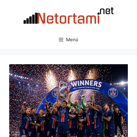
İçeriğe
atla
Menü