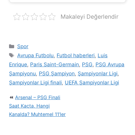
Makaleyi Değerlendir
Kategoriler
Spor
Etiketler
Avrupa Futbolu
,
Futbol haberleri
,
Luis
Enrique
,
Paris Saint-Germain
,
PSG
,
PSG Avrupa
Şampiyonu
,
PSG Şampiyon
,
Şampiyonlar Ligi
,
Şampiyonlar Ligi finali
,
UEFA Şampiyonlar Ligi
Arsenal – PSG Finali
Saat Kaçta, Hangi
Kanalda? Muhtemel 11’ler