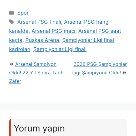
Kategoriler
Spor
Etiketler
Arsenal PSG finali
,
Arsenal PSG hangi
kanalda
,
Arsenal PSG maçı
,
Arsenal PSG saat
kaçta
,
Puskás Aréna
,
Şampiyonlar Ligi final
kadroları
,
Şampiyonlar Ligi finali
Arsenal Şampiyon
2026 PSG Şampiyonlar
Oldu! 22 Yıl Sonra Tarihi
Ligi Şampiyonu Oldu!
Zafer
Yorum yapın