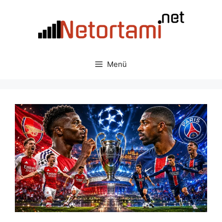
İçeriğe
atla
Menü