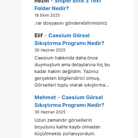
nezih
-
Sniper Elite 3 Text
Folder Nedir?
18 Ekim 2025
.rar dosyasını gönderebilirmisiniz
Elif
-
Caesium Görsel
Sıkıştırma Programı Nedir?
30 Haziran 2025
Caesium hakkında daha önce
duymuştum ama detaylarına hiç bu
kadar hakim değildim. Yazınız
gerçekten bilgilendirici olmuş.
Görselleri toplu olarak sıkıştırma…
Mehmet
-
Caesium Görsel
Sıkıştırma Programı Nedir?
30 Haziran 2025
Uzun zamandır görsellerin
boyutunu kalite kaybı olmadan
küçültmekte zorlanıyordum.