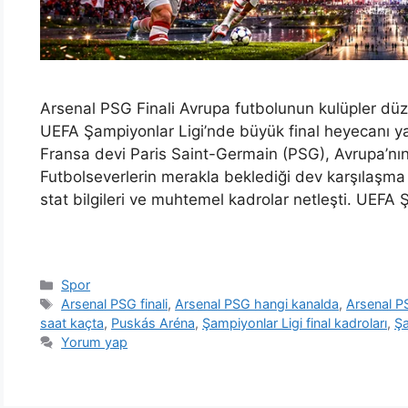
Arsenal PSG Finali Avrupa futbolunun kulüpler düze
UEFA Şampiyonlar Ligi’nde büyük final heyecanı yaşa
Fransa devi Paris Saint-Germain (PSG), Avrupa’nı
Futbolseverlerin merakla beklediği dev karşılaşma
stat bilgileri ve muhtemel kadrolar netleşti. UEFA 
Kategoriler
Spor
Etiketler
Arsenal PSG finali
,
Arsenal PSG hangi kanalda
,
Arsenal P
saat kaçta
,
Puskás Aréna
,
Şampiyonlar Ligi final kadroları
,
Şa
Yorum yap