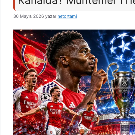
Kanalda? Muhtemel 11’l
30 Mayıs 2026
yazar
netortami