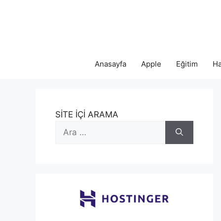
İçeriğe
atla
Anasayfa
Apple
Eğitim
Ha
SİTE İÇİ ARAMA
için
ara