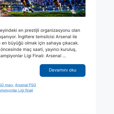
yindeki en prestijli organizasyonu olan
nıyor. İngiltere temsilcisi Arsenal ile
n en büyüğü olmak için sahaya çıkacak.
 öncesinde maç saati, yayıncı kuruluş,
Şampiyonlar Ligi Finali: Arsenal …
Devamını oku
SG maçı
,
Arsenal PSG
mpiyonlar Ligi finali