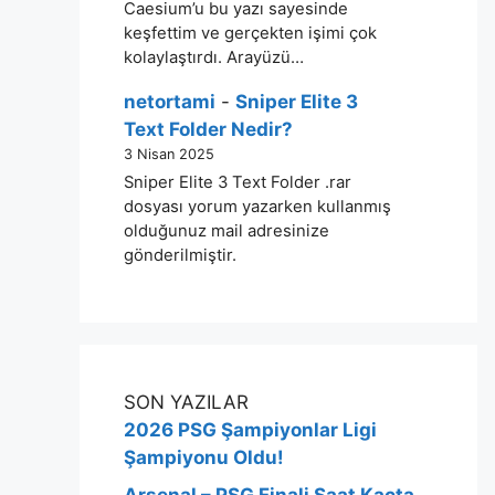
Caesium’u bu yazı sayesinde
keşfettim ve gerçekten işimi çok
kolaylaştırdı. Arayüzü…
netortami
-
Sniper Elite 3
Text Folder Nedir?
3 Nisan 2025
Sniper Elite 3 Text Folder .rar
dosyası yorum yazarken kullanmış
olduğunuz mail adresinize
gönderilmiştir.
SON YAZILAR
2026 PSG Şampiyonlar Ligi
Şampiyonu Oldu!
Arsenal – PSG Finali Saat Kaçta,