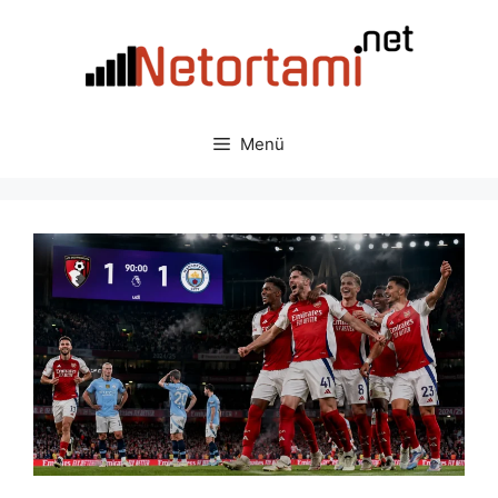
İçeriğe
atla
Menü