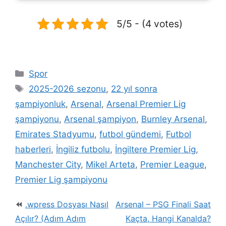
5/5 - (4 votes)
Kategoriler
Spor
Etiketler
2025-2026 sezonu
,
22 yıl sonra
şampiyonluk
,
Arsenal
,
Arsenal Premier Lig
şampiyonu
,
Arsenal şampiyon
,
Burnley Arsenal
,
Emirates Stadyumu
,
futbol gündemi
,
Futbol
haberleri
,
İngiliz futbolu
,
İngiltere Premier Lig
,
Manchester City
,
Mikel Arteta
,
Premier League
,
Premier Lig şampiyonu
.wpress Dosyası Nasıl
Arsenal – PSG Finali Saat
Açılır? (Adım Adım
Kaçta, Hangi Kanalda?