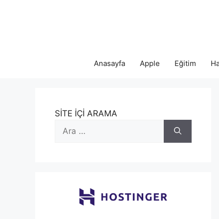
İçeriğe
atla
Anasayfa
Apple
Eğitim
Ha
SİTE İÇİ ARAMA
için
ara