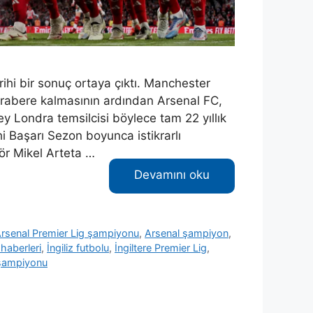
ihi bir sonuç ortaya çıktı. Manchester
rabere kalmasının ardından Arsenal FC,
ey Londra temsilcisi böylece tam 22 yıllık
i Başarı Sezon boyunca istikrarlı
ör Mikel Arteta …
Devamını oku
rsenal Premier Lig şampiyonu
,
Arsenal şampiyon
,
 haberleri
,
İngiliz futbolu
,
İngiltere Premier Lig
,
 şampiyonu