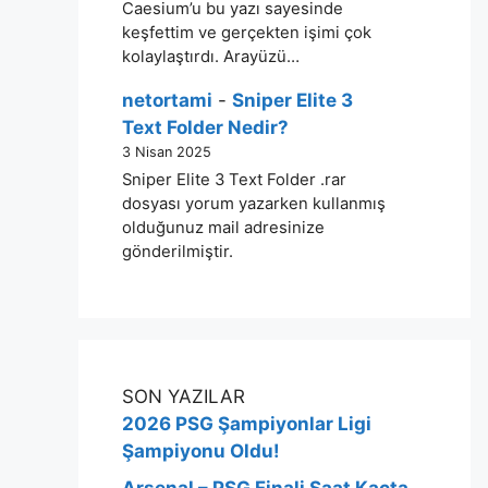
Caesium’u bu yazı sayesinde
keşfettim ve gerçekten işimi çok
kolaylaştırdı. Arayüzü…
netortami
-
Sniper Elite 3
Text Folder Nedir?
3 Nisan 2025
Sniper Elite 3 Text Folder .rar
dosyası yorum yazarken kullanmış
olduğunuz mail adresinize
gönderilmiştir.
SON YAZILAR
2026 PSG Şampiyonlar Ligi
Şampiyonu Oldu!
Arsenal – PSG Finali Saat Kaçta,