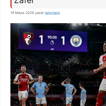
Zafer
19 Mayıs 2026
yazar
netortami