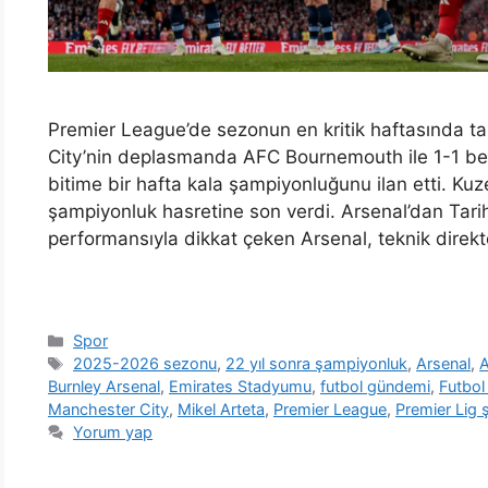
Premier League’de sezonun en kritik haftasında tar
City’nin deplasmanda AFC Bournemouth ile 1-1 be
bitime bir hafta kala şampiyonluğunu ilan etti. Kuz
şampiyonluk hasretine son verdi. Arsenal’dan Tarih
performansıyla dikkat çeken Arsenal, teknik direkt
Kategoriler
Spor
Etiketler
2025-2026 sezonu
,
22 yıl sonra şampiyonluk
,
Arsenal
,
A
Burnley Arsenal
,
Emirates Stadyumu
,
futbol gündemi
,
Futbol
Manchester City
,
Mikel Arteta
,
Premier League
,
Premier Lig
Yorum yap