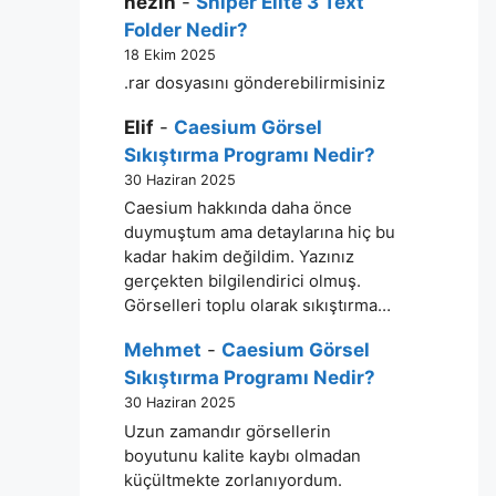
nezih
-
Sniper Elite 3 Text
Folder Nedir?
18 Ekim 2025
.rar dosyasını gönderebilirmisiniz
Elif
-
Caesium Görsel
Sıkıştırma Programı Nedir?
30 Haziran 2025
Caesium hakkında daha önce
duymuştum ama detaylarına hiç bu
kadar hakim değildim. Yazınız
gerçekten bilgilendirici olmuş.
Görselleri toplu olarak sıkıştırma…
Mehmet
-
Caesium Görsel
Sıkıştırma Programı Nedir?
30 Haziran 2025
Uzun zamandır görsellerin
boyutunu kalite kaybı olmadan
küçültmekte zorlanıyordum.