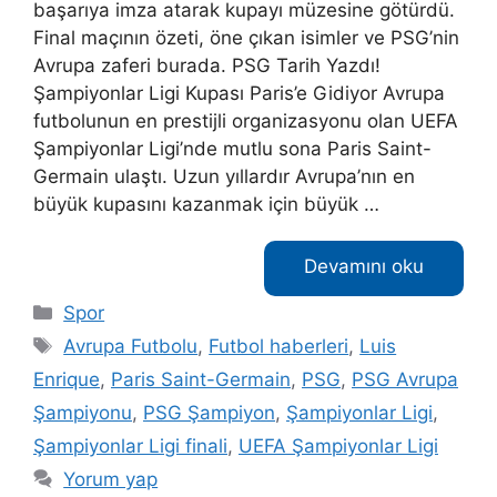
başarıya imza atarak kupayı müzesine götürdü.
Final maçının özeti, öne çıkan isimler ve PSG’nin
Avrupa zaferi burada. PSG Tarih Yazdı!
Şampiyonlar Ligi Kupası Paris’e Gidiyor Avrupa
futbolunun en prestijli organizasyonu olan UEFA
Şampiyonlar Ligi’nde mutlu sona Paris Saint-
Germain ulaştı. Uzun yıllardır Avrupa’nın en
büyük kupasını kazanmak için büyük …
Devamını oku
Kategoriler
Spor
Etiketler
Avrupa Futbolu
,
Futbol haberleri
,
Luis
Enrique
,
Paris Saint-Germain
,
PSG
,
PSG Avrupa
Şampiyonu
,
PSG Şampiyon
,
Şampiyonlar Ligi
,
Şampiyonlar Ligi finali
,
UEFA Şampiyonlar Ligi
Yorum yap