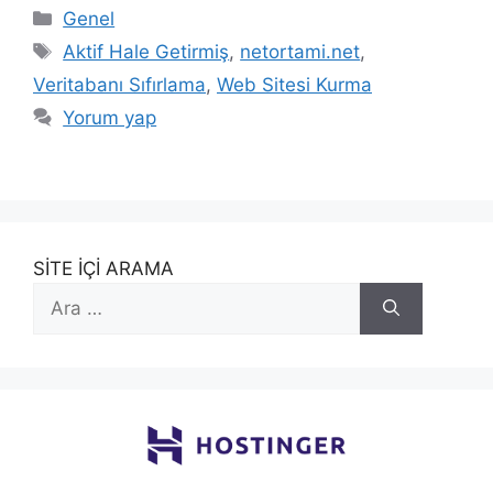
Kategoriler
Genel
Etiketler
Aktif Hale Getirmiş
,
netortami.net
,
Veritabanı Sıfırlama
,
Web Sitesi Kurma
Yorum yap
SİTE İÇİ ARAMA
için
ara