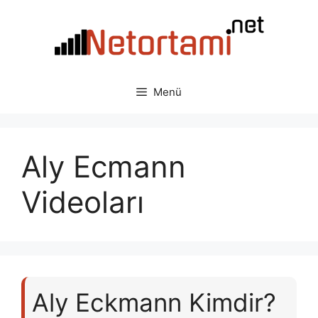
İçeriğe
atla
Menü
Aly Ecmann
Videoları
Aly Eckmann Kimdir?