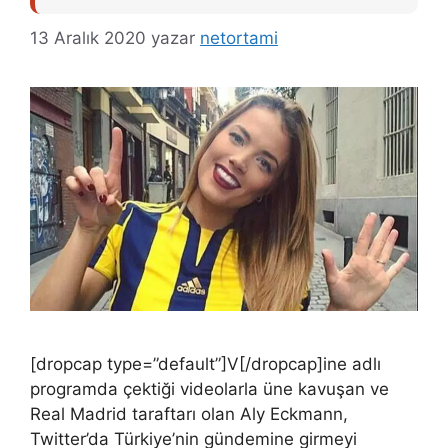
13 Aralık 2020
yazar
netortami
[dropcap type=”default”]V[/dropcap]ine adlı
programda çektiği videolarla üne kavuşan ve
Real Madrid taraftarı olan Aly Eckmann,
Twitter’da Türkiye’nin gündemine girmeyi