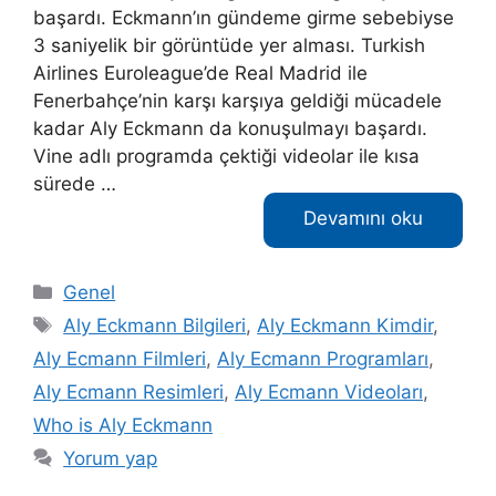
başardı. Eckmann’ın gündeme girme sebebiyse
3 saniyelik bir görüntüde yer alması. Turkish
Airlines Euroleague’de Real Madrid ile
Fenerbahçe’nin karşı karşıya geldiği mücadele
kadar Aly Eckmann da konuşulmayı başardı.
Vine adlı programda çektiği videolar ile kısa
sürede …
Devamını oku
Kategoriler
Genel
Etiketler
Aly Eckmann Bilgileri
,
Aly Eckmann Kimdir
,
Aly Ecmann Filmleri
,
Aly Ecmann Programları
,
Aly Ecmann Resimleri
,
Aly Ecmann Videoları
,
Who is Aly Eckmann
Yorum yap