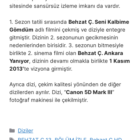
sitesinde sansürsüz izleme imkanı da vardır.
1. Sezon tatili sırasında
Behzat Ç. Seni Kalbime
Gömdüm
adlı filmini çekmiş ve diziyle entegre
gitmiştir. Dizinin 2. sezonunun gecikmesinin
nedenlerinden birisidir. 3. sezonun bitmesiyle
birlikte 2. sinema filmi olan
Behzat Ç. Ankara
Yanıyor
, dizinin devamı olmakla birlikte
1
Kasım
2013′
te vizyona girmiştir.
Ayrıca dizi, çekim kalitesi yönünden de diğer
dizilerden ayrılır. Dizi, “
Canon 5D Mark III
”
fotoğraf makinesi ile çekilmiştir.
Kategoriler
Diziler
Etiketler