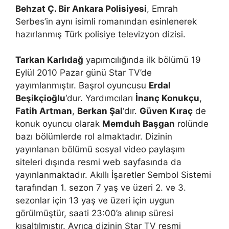
Behzat Ç. Bir Ankara Polisiyesi
, Emrah
Serbes’in aynı isimli romanından esinlenerek
hazırlanmış Türk polisiye televizyon dizisi.
Tarkan Karlıdağ
yapımcılığında ilk bölümü 19
Eylül 2010 Pazar günü Star TV’de
yayımlanmıştır. Başrol oyuncusu
Erdal
Beşikçioğlu
‘dur. Yardımcıları
İnanç Konukçu
,
Fatih Artman
,
Berkan Şal
‘dır.
Güven Kıraç
de
konuk oyuncu olarak
Memduh Başgan
rolünde
bazı bölümlerde rol almaktadır. Dizinin
yayınlanan bölümü sosyal video paylaşım
siteleri dışında resmi web sayfasında da
yayınlanmaktadır. Akıllı İşaretler Sembol Sistemi
tarafından 1. sezon 7 yaş ve üzeri 2. ve 3.
sezonlar için 13 yaş ve üzeri için uygun
görülmüştür, saati 23:00’a alınıp süresi
kısaltılmıştır. Ayrıca dizinin Star TV resmi