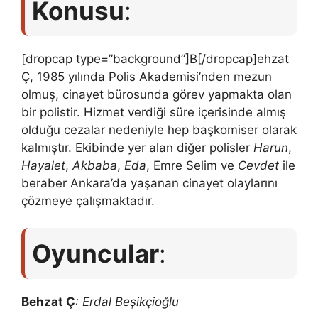
Konusu
:
[dropcap type=”background”]B[/dropcap]ehzat
Ç, 1985 yılında Polis Akademisi’nden mezun
olmuş, cinayet bürosunda görev yapmakta olan
bir polistir. Hizmet verdiği süre içerisinde almış
olduğu cezalar nedeniyle hep başkomiser olarak
kalmıştır. Ekibinde yer alan diğer polisler
Harun
,
Hayalet
,
Akbaba
,
Eda
, Emre Selim ve
Cevdet
ile
beraber Ankara’da yaşanan cinayet olaylarını
çözmeye çalışmaktadır.
Oyuncular
:
Behzat Ç
: Erdal Beşikçioğlu