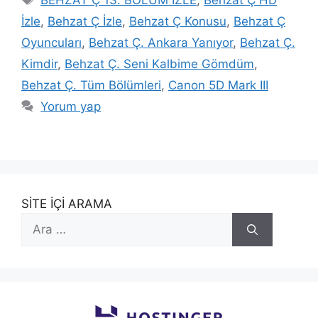
BEHZAT Ç 13. BÖLÜM İZLE
,
Behzat Ç HD
İzle
,
Behzat Ç İzle
,
Behzat Ç Konusu
,
Behzat Ç
Oyuncuları
,
Behzat Ç. Ankara Yanıyor
,
Behzat Ç.
Kimdir
,
Behzat Ç. Seni Kalbime Gömdüm
,
Behzat Ç. Tüm Bölümleri
,
Canon 5D Mark III
Yorum yap
SİTE İÇİ ARAMA
için
ara