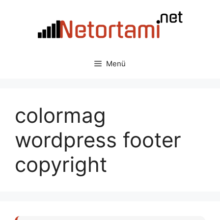
İçeriğe
atla
Menü
colormag
wordpress footer
copyright