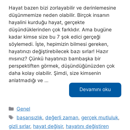
Hayat bazen bizi zorlayabilir ve derinlemesine
düşünmemize neden olabilir. Birçok insanın
hayalini kurduğu hayat, gerçekte
düşündüklerinden çok farklıdır. Ama bugüne
kadar kimse size bu 7 şok edici gerçeği
söylemedi. İşte, hepimizin bilmesi gereken,
hayatınızı değiştirebilecek bazı sırlar! Hazır
mısınız? Çünkü hayatınızı bambaşka bir
perspektiften görmek, düşündüğünüzden çok
daha kolay olabilir. Şimdi, size kimsenin
anlatmadığı ve …
Devamını oku
Kategoriler
Genel
Etiketler
başarısızlık
,
değerli zaman
,
gerçek mutluluk
,
gizli sırlar
,
hayat değişir
,
hayatını değiştiren