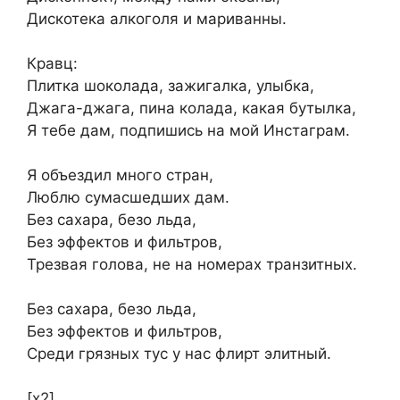
Дискотека алкоголя и мариванны.
Кравц:
Плитка шоколада, зажигалка, улыбка,
Джага-джага, пина колада, какая бутылка,
Я тебе дам, подпишись на мой Инстаграм.
Я объездил много стран,
Люблю сумасшедших дам.
Без сахара, безо льда,
Без эффектов и фильтров,
Трезвая голова, не на номерах транзитных.
Без сахара, безо льда,
Без эффектов и фильтров,
Среди грязных тус у нас флирт элитный.
[х2]