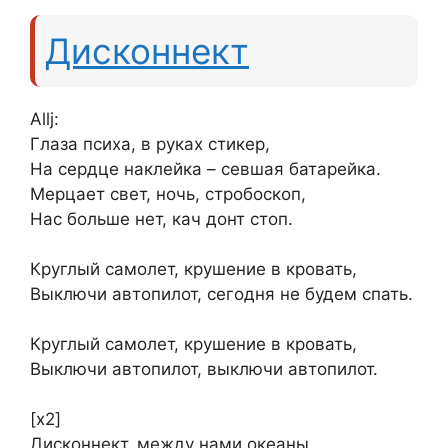
Дисконнект
Allj:
Глаза психа, в руках стикер,
На сердце наклейка – севшая батарейка.
Мерцает свет, ночь, стробоскоп,
Нас больше нет, кач донт стоп.
Круглый самолет, крушение в кровать,
Выключи автопилот, сегодня не будем спать.
Круглый самолет, крушение в кровать,
Выключи автопилот, выключи автопилот.
[х2]
Дисконнект, между нами океаны,