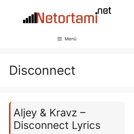
İçeriğe
atla
Menü
Disconnect
Aljey & Kravz –
Disconnect Lyrics