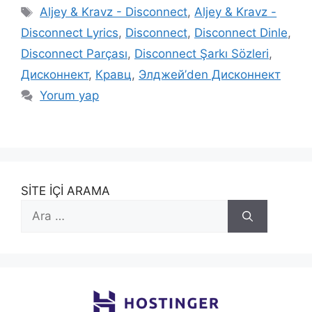
Etiketler
Aljey & Kravz - Disconnect
,
Aljey & Kravz -
Disconnect Lyrics
,
Disconnect
,
Disconnect Dinle
,
Disconnect Parçası
,
Disconnect Şarkı Sözleri
,
Дисконнект
,
Кравц
,
Элджей’den Дисконнект
Yorum yap
SİTE İÇİ ARAMA
için
ara