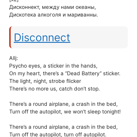
Дисконнект, между нами океаны,
Дискотека алкоголя и мариванны.
Disconnect
Allj:
Psycho eyes, a sticker in the hands,
On my heart, there’s a “Dead Battery” sticker.
The light, night, strobe flicker
There’s no more us, catch don’t stop.
There’s a round airplane, a crash in the bed,
Turn off the autopilot, we won’t sleep tonight!
There’s a round airplane, a crash in the bed,
Turn off the autopilot, turn off autopilot.