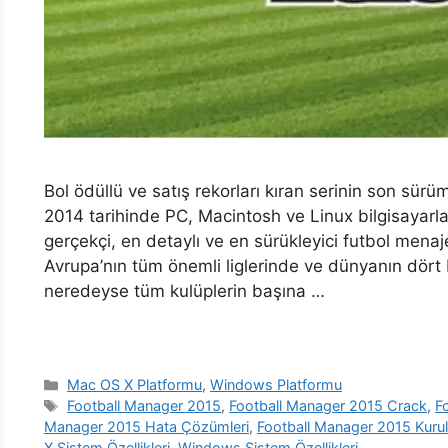
Bol ödüllü ve satış rekorları kıran serinin son sü
2014 tarihinde PC, Macintosh ve Linux bilgisayarlar
gerçekçi, en detaylı ve en sürükleyici futbol mena
Avrupa’nın tüm önemli liglerinde ve dünyanın dört 
neredeyse tüm kulüplerin başına …
Kategoriler
Mac OS X Platformu
,
Windows Platformu
Etiketler
Football Manager 2015
,
Football Manager 2015 Crack
,
F
Manager 2015 Hata Çözümleri
,
Football Manager 2015 Kuru
X Sistem Özellikleri
,
Windows Sistem Özellikleri