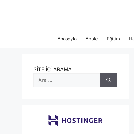
İçeriğe
atla
Anasayfa
Apple
Eğitim
Ha
SİTE İÇİ ARAMA
için
ara