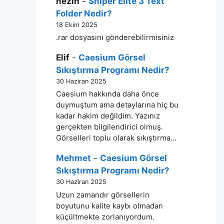
nezih
-
Sniper Elite 3 Text
Folder Nedir?
18 Ekim 2025
.rar dosyasını gönderebilirmisiniz
Elif
-
Caesium Görsel
Sıkıştırma Programı Nedir?
30 Haziran 2025
Caesium hakkında daha önce
duymuştum ama detaylarına hiç bu
kadar hakim değildim. Yazınız
gerçekten bilgilendirici olmuş.
Görselleri toplu olarak sıkıştırma…
Mehmet
-
Caesium Görsel
Sıkıştırma Programı Nedir?
30 Haziran 2025
Uzun zamandır görsellerin
boyutunu kalite kaybı olmadan
küçültmekte zorlanıyordum.