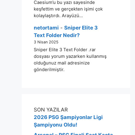
Caesium’u bu yazı sayesinde
keşfettim ve gerçekten işimi çok
kolaylaştırdı. Arayüzü…
netortami
-
Sniper Elite 3
Text Folder Nedir?
3 Nisan 2025
Sniper Elite 3 Text Folder .rar
dosyası yorum yazarken kullanmış
olduğunuz mail adresinize
gönderilmiştir.
SON YAZILAR
2026 PSG Şampiyonlar Ligi
Şampiyonu Oldu!
Arsenal – PSG Finali Saat Kaçta,