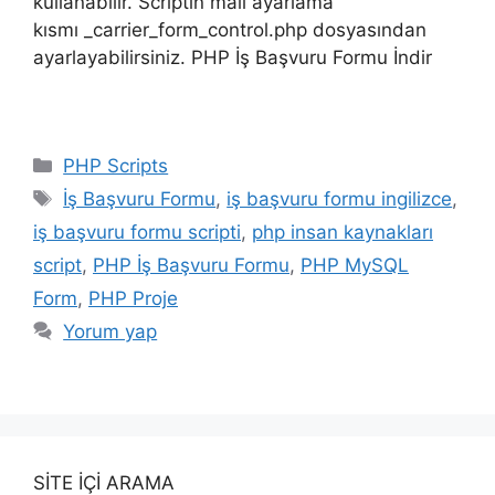
kullanabilir. Scriptin mail ayarlama
kısmı _carrier_form_control.php dosyasından
ayarlayabilirsiniz. PHP İş Başvuru Formu İndir
Kategoriler
PHP Scripts
Etiketler
İş Başvuru Formu
,
iş başvuru formu ingilizce
,
iş başvuru formu scripti
,
php insan kaynakları
script
,
PHP İş Başvuru Formu
,
PHP MySQL
Form
,
PHP Proje
Yorum yap
SİTE İÇİ ARAMA