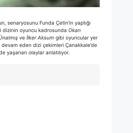
un, senaryosunu Funda Çetin’in yaptığı
diği dizinin oyuncu kadrosunda
Okan
Ünalmış
ve
İlker Aksum
gibi oyuncular yer
 ay devam eden dizi çekimleri Çanakkale’de
de yaşanan olaylar anlatılıyor.