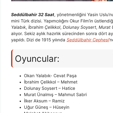
Seddülbahir 32 Saat
, yönetmenliğini Yasin Uslu’n
mini Türk dizisi. Yapımcılığını Okur Film’in üstlen
Yalabık
,
İbrahim Çelikkol
,
Dolunay Soysert
,
Murat 
alıyor. Sekiz aylık hazırlık sürecinden sonra dört
yapıldı.
Dizi de 1915 yılında
Seddülbahir Cephesi
‘n
Oyuncular:
Okan Yalabık- Cevat Paşa
İbrahim Çelikkol – Mehmet
Dolunay Soysert – Hatice
Murat Ünalmış – Mahmut Sabri
İlker Aksum – Ramiz
Uğur Güneş – Hüseyin