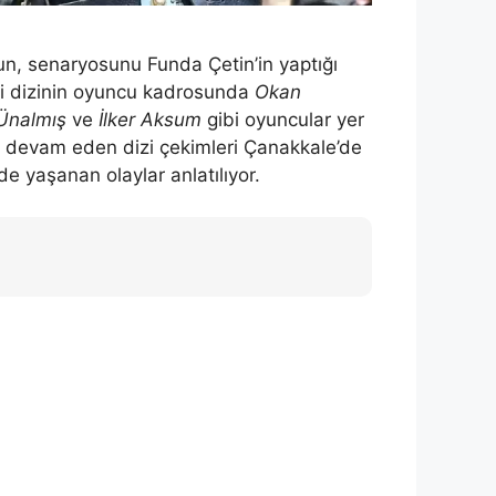
un, senaryosunu Funda Çetin’in yaptığı
diği dizinin oyuncu kadrosunda
Okan
Ünalmış
ve
İlker Aksum
gibi oyuncular yer
 ay devam eden dizi çekimleri Çanakkale’de
de yaşanan olaylar anlatılıyor.