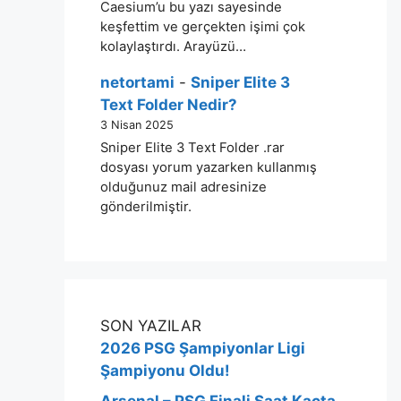
Caesium’u bu yazı sayesinde
keşfettim ve gerçekten işimi çok
kolaylaştırdı. Arayüzü…
netortami
-
Sniper Elite 3
Text Folder Nedir?
3 Nisan 2025
Sniper Elite 3 Text Folder .rar
dosyası yorum yazarken kullanmış
olduğunuz mail adresinize
gönderilmiştir.
SON YAZILAR
2026 PSG Şampiyonlar Ligi
Şampiyonu Oldu!
Arsenal – PSG Finali Saat Kaçta,