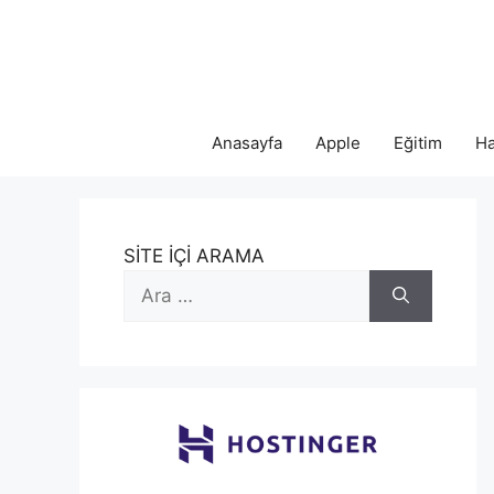
İçeriğe
atla
Anasayfa
Apple
Eğitim
Ha
SİTE İÇİ ARAMA
için
ara