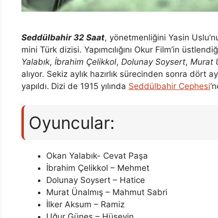
Seddülbahir 32 Saat
, yönetmenliğini Yasin Uslu’n
mini Türk dizisi. Yapımcılığını Okur Film’in üstlen
Yalabık
,
İbrahim Çelikkol
,
Dolunay Soysert
,
Murat 
alıyor. Sekiz aylık hazırlık sürecinden sonra dört
yapıldı.
Dizi de 1915 yılında
Seddülbahir Cephesi
‘n
Oyuncular:
Okan Yalabık- Cevat Paşa
İbrahim Çelikkol – Mehmet
Dolunay Soysert – Hatice
Murat Ünalmış – Mahmut Sabri
İlker Aksum – Ramiz
Uğur Güneş – Hüseyin