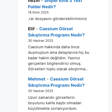
nezih
-
Sniper Elite 3 Text
Folder Nedir?
18 Ekim 2025
.rar dosyasını gönderebilirmisiniz
Elif
-
Caesium Görsel
Sıkıştırma Programı Nedir?
30 Haziran 2025
Caesium hakkında daha önce
duymuştum ama detaylarına hiç bu
kadar hakim değildim. Yazınız
gerçekten bilgilendirici olmuş.
Görselleri toplu olarak sıkıştırma…
Mehmet
-
Caesium Görsel
Sıkıştırma Programı Nedir?
30 Haziran 2025
Uzun zamandır görsellerin
boyutunu kalite kaybı olmadan
küçültmekte zorlanıyordum.