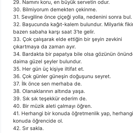
29. Namını koru, en büyük servetin odur.
30. Bilmiyorum demekten çekinme.
31. Sevgiline önce çiçeği yolla, nedenini sonra bul.
32. Başucunda kağıt-kalem bulundur. Milyarlık fikir
bazen sabaha karşı saat 3’te gelir.
33. Çok çalışarak elde ettiğin bir şeyin zevkini
çıkartmaya da zaman ayır.
34. Bardakta bir papatya bile olsa gözünün önünd
daima güzel şeyler bulundur.
35. Her gün üç kişiye iltifat et.
36. Çok günler güneşin doğuşunu seyret.
37. İlk önce sen merhaba de.
38. Olanaklarının altında yaşa.
39. Sık sık teşekkür ederim de.
40. Bir müzik aleti çalmayı öğren.
41. Herhangi bir konuda öğretmenlik yap, herhangi
konuda öğrencide ol.
42. Sır sakla.