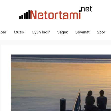
ber
Müzik
Oyun İndir
Sağlık
Seyahat
Spor