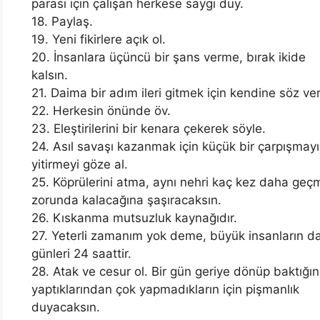
parası için çalışan herkese saygı duy.
18. Paylaş.
19. Yeni fikirlere açık ol.
20. İnsanlara üçüncü bir şans verme, bırak ikide
kalsın.
21. Daima bir adım ileri gitmek için kendine söz ver
22. Herkesin önünde öv.
23. Eleştirilerini bir kenara çekerek söyle.
24. Asıl savaşı kazanmak için küçük bir çarpışmayı
yitirmeyi göze al.
25. Köprülerini atma, aynı nehri kaç kez daha geç
zorunda kalacağına şaşıracaksın.
26. Kıskanma mutsuzluk kaynağıdır.
27. Yeterli zamanım yok deme, büyük insanların d
günleri 24 saattir.
28. Atak ve cesur ol. Bir gün geriye dönüp baktığı
yaptıklarından çok yapmadıkların için pişmanlık
duyacaksın.