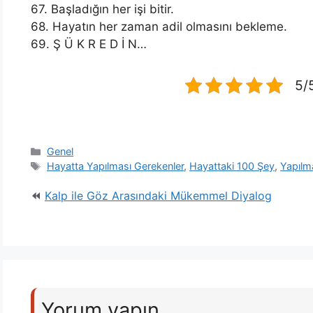
67. Başladığın her işi bitir.
68. Hayatın her zaman adil olmasını bekleme.
69. Ş Ü K R E D İ N…
5/5
Kategoriler
Genel
Etiketler
Hayatta Yapılması Gerekenler
,
Hayattaki 100 Şey
,
Yapılm
Kalp ile Göz Arasındaki Mükemmel Diyalog
Yorum yapın