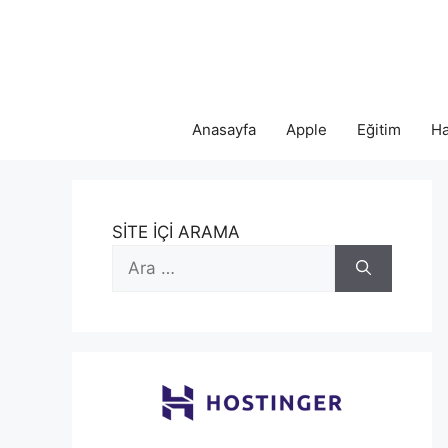
İçeriğe
atla
Anasayfa
Apple
Eğitim
Ha
SİTE İÇİ ARAMA
için
ara