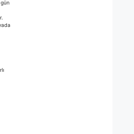
 gün
r.
 yada
lı