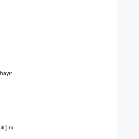
hayır
lığını