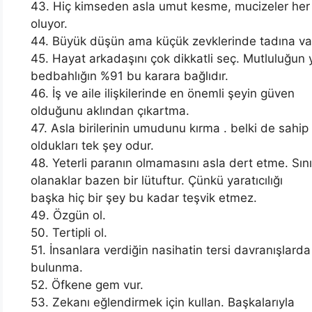
43. Hiç kimseden asla umut kesme, mucizeler her
oluyor.
44. Büyük düşün ama küçük zevklerinde tadına va
45. Hayat arkadaşını çok dikkatli seç. Mutluluğun
bedbahlığın %91 bu karara bağlıdır.
46. İş ve aile ilişkilerinde en önemli şeyin güven
olduğunu aklından çıkartma.
47. Asla birilerinin umudunu kırma . belki de sahip
oldukları tek şey odur.
48. Yeterli paranın olmamasını asla dert etme. Sınır
olanaklar bazen bir lütuftur. Çünkü yaratıcılığı
başka hiç bir şey bu kadar teşvik etmez.
49. Özgün ol.
50. Tertipli ol.
51. İnsanlara verdiğin nasihatin tersi davranışlarda
bulunma.
52. Öfkene gem vur.
53. Zekanı eğlendirmek için kullan. Başkalarıyla