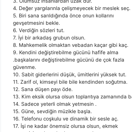
3. Olumsuz insanlardan uzak dur.
4. Değer yargılarınla çelişmeyecek bir meslek seç.
5. Biri sana sarıldığında önce onun kollarını
gevşetmesini bekle.
6. Verdiğin sözleri tut.
7. İyi bir arkadaş grubun olsun.
8. Mahkemelik olmaktan vebadan kaçar gibi kaç.
9. Kendini değiştirebilme gücünü hafife alma
.başkalarını değiştirebilme gücünü de çok fazla
güvenme.
10. Sabit giderlerini düşük, ümitlerini yüksek tut.
11. Zarif ol, kimseyi bile bile kendinden soğutma.
12. Sana düşen payı öde.
13. Kim eksik olursa olsun toplantıya zamanında b
14. Sadece yeterli olmak yetmesin .
15. Güne, sevdiğin müzikle başla.
16. Telefonu coşkulu ve dinamik bir sesle aç.
17. İşi ne kadar önemsiz olursa olsun, ekmek