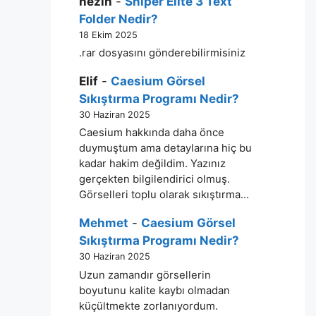
nezih
-
Sniper Elite 3 Text
Folder Nedir?
18 Ekim 2025
.rar dosyasını gönderebilirmisiniz
Elif
-
Caesium Görsel
Sıkıştırma Programı Nedir?
30 Haziran 2025
Caesium hakkında daha önce
duymuştum ama detaylarına hiç bu
kadar hakim değildim. Yazınız
gerçekten bilgilendirici olmuş.
Görselleri toplu olarak sıkıştırma…
Mehmet
-
Caesium Görsel
Sıkıştırma Programı Nedir?
30 Haziran 2025
Uzun zamandır görsellerin
boyutunu kalite kaybı olmadan
küçültmekte zorlanıyordum.