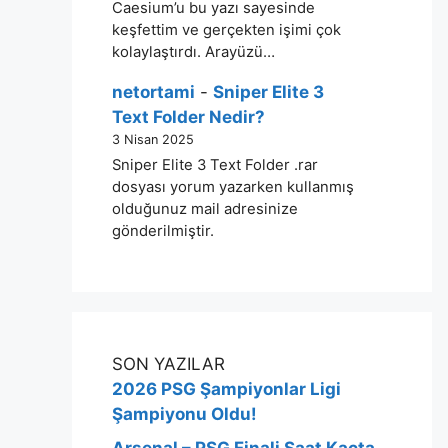
Caesium’u bu yazı sayesinde
keşfettim ve gerçekten işimi çok
kolaylaştırdı. Arayüzü…
netortami
-
Sniper Elite 3
Text Folder Nedir?
3 Nisan 2025
Sniper Elite 3 Text Folder .rar
dosyası yorum yazarken kullanmış
olduğunuz mail adresinize
gönderilmiştir.
SON YAZILAR
2026 PSG Şampiyonlar Ligi
Şampiyonu Oldu!
Arsenal – PSG Finali Saat Kaçta,