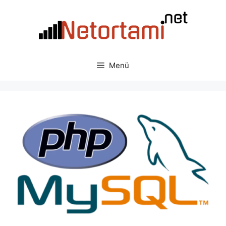
İçeriğe
atla
Menü