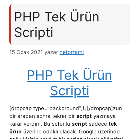
PHP Tek Ürün
Scripti
15 Ocak 2021
yazar
netortami
PHP Tek Ürün
Scripti
[dropcap type=”background”]U[/dropcap]zun
bir aradan sonra tekrar bir
script
yazmaya
karar verdim. Bu sefer ki
script
sadece
tek
ürün
üzerine odaklı olacak. Google üzerinde