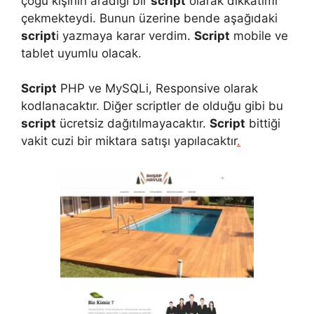
çoğu kişinin aradığı bir
script
olarak dikkatimi
çekmekteydi. Bunun üzerine bende aşağıdaki
script
i yazmaya karar verdim.
Script
mobile ve
tablet uyumlu olacak.
Script
PHP ve MySQLi, Responsive olarak
kodlanacaktır. Diğer scriptler de olduğu gibi bu
script
ücretsiz dağıtılmayacaktır.
Script
bittiği
vakit cuzi bir miktara satışı yapılacaktır
.