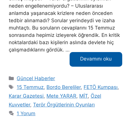
neden engellenemiyordu? – Uluslararası
anlamda yaşanacak krizlere neden önceden
tedbir alınamadı? Sorular yerindeydi ve izaha
muhtaçtı. Bu soruların cevaplarını 15 Temmuz
sonrasında hepimiz izleyerek öğrendik. En kritik
noktalardaki bazı kişilerin aslında devlete hiç
çalışmadıklarını gördük. …
Devamını oku
Kategoriler
Güncel Haberler
Etiketler
15 Temmuz
,
Bordo Bereliler
,
FETÖ Kumpası
,
Karar Gazetesi
,
Mete YARAR
,
MİT
,
Özel
Kuvvetler
,
Terör Örgütlerinin Oyunları
1 Yorum