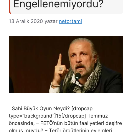
Engellenemiyordu?
13 Aralık 2020
yazar
netortami
Sahi Büyük Oyun Neydi? [dropcap
type=”background”]15[/dropcap] Temmuz
öncesinde, – FETÖ’nün bütün faaliyetleri deşifre
olmuş muydu? – Terör örgütlerinin eylemleri