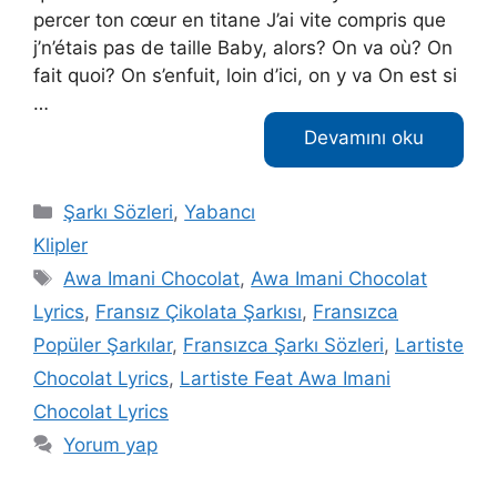
percer ton cœur en titane J’ai vite compris que
j’n’étais pas de taille Baby, alors? On va où? On
fait quoi? On s’enfuit, loin d’ici, on y va On est si
…
Devamını oku
Kategoriler
Şarkı Sözleri
,
Yabancı
Klipler
Etiketler
Awa Imani Chocolat
,
Awa Imani Chocolat
Lyrics
,
Fransız Çikolata Şarkısı
,
Fransızca
Popüler Şarkılar
,
Fransızca Şarkı Sözleri
,
Lartiste
Chocolat Lyrics
,
Lartiste Feat Awa Imani
Chocolat Lyrics
Yorum yap