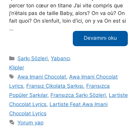
percer ton cœur en titane J’ai vite compris que
j’n’étais pas de taille Baby, alors? On va où? On
fait quoi? On s’enfuit, loin d’ici, on y va On est si
…
Devamını oku
Kategoriler
Şarkı Sözleri
,
Yabancı
Klipler
Etiketler
Awa Imani Chocolat
,
Awa Imani Chocolat
Lyrics
,
Fransız Çikolata Şarkısı
,
Fransızca
Popüler Şarkılar
,
Fransızca Şarkı Sözleri
,
Lartiste
Chocolat Lyrics
,
Lartiste Feat Awa Imani
Chocolat Lyrics
Yorum yap