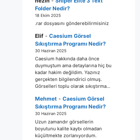
nezih
-
Sniper Elite 3 Text
Folder Nedir?
18 Ekim 2025
.rar dosyasını gönderebilirmisiniz
Elif
-
Caesium Görsel
Sıkıştırma Programı Nedir?
30 Haziran 2025
Caesium hakkında daha önce
duymuştum ama detaylarına hiç bu
kadar hakim değildim. Yazınız
gerçekten bilgilendirici olmuş.
Görselleri toplu olarak sıkıştırma…
Mehmet
-
Caesium Görsel
Sıkıştırma Programı Nedir?
30 Haziran 2025
Uzun zamandır görsellerin
boyutunu kalite kaybı olmadan
küçültmekte zorlanıyordum.