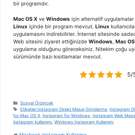
bir programdır.
Mac OS X
ve
Windows
için alternatif uygulamala
Linux
içinde bir program mevcut.
Linux
kullanıcıla
uygulamasını indirebilirler. İnternet sitesinde sad
Web sitesini ziyaret ettiğinizde
Windows
,
Mac OS
uygulama olduğunu göreceksiniz. Nitekim çoğu uy
sürümünde bazı kısıtlamalar mevcut.
5/5
Kategoriler
Sosyal Örümcek
Etiketler
Etiketler:Instagram Direkt Mesaj Gönderme
,
Instagram D
for Mac OS X
,
Instagram for Windows
,
Instagram Web Mesa
instagram kullanımı
,
Windows Instagram Kullanımı
Macbook Instagram Kullanma