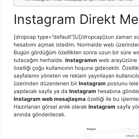
Instagram Direkt M
[dropcap type=”default”]U[/dropcap]zun zaman 
hesabımı açmak istedim. Normalde web üzerind
Bugün gördüğüm özellikten sonra uzun bir süre 
tutacağım herhalde.
Instagramın
web arayüzüne 
özelliği çoğu kullanıcının hoşuna gidecektir. Özelli
sayfalarını yöneten ve reklam yayınlayan kullanıcıla
üzerinden düzenlenen bir
Instagram
postunu tele
yapılacak sayfa ya da
Instagram
hesabına gönderme
Instagram web mesajlaşma
özelliği ile bu işleml
Hazırlanan görsel anlık olarak
Instagram
sayfa yön
anında gönderilecek.