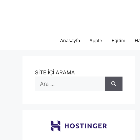
İçeriğe
atla
Anasayfa
Apple
Eğitim
Ha
SİTE İÇİ ARAMA
için
ara