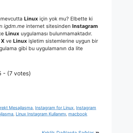
r mevcutta
Linux
için yok mu? Elbette ki
rı
igdm.me
internet sitesinden
Instagram
ece
Linux
uygulaması bulunmamaktadır.
 X
ve
Linux
işletim sistemlerine uygun bir
gulama gibi bu uygulamanın da lite
 - (7 votes)
irekt Mesajlaşma
,
Instagram for Linux
,
Instagram
jlaşma
,
Linux Instagram Kullanımı
,
macbook
Keklik Dağlarda Şağılar