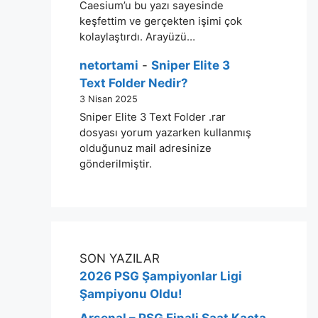
Caesium’u bu yazı sayesinde
keşfettim ve gerçekten işimi çok
kolaylaştırdı. Arayüzü…
netortami
-
Sniper Elite 3
Text Folder Nedir?
3 Nisan 2025
Sniper Elite 3 Text Folder .rar
dosyası yorum yazarken kullanmış
olduğunuz mail adresinize
gönderilmiştir.
SON YAZILAR
2026 PSG Şampiyonlar Ligi
Şampiyonu Oldu!
Arsenal – PSG Finali Saat Kaçta,