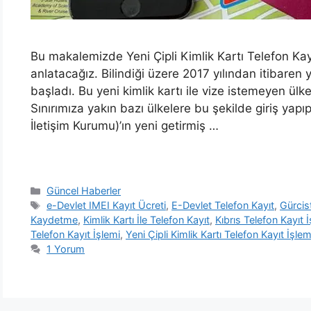
Bu makalemizde Yeni Çipli Kimlik Kartı Telefon Kayı
anlatacağız. Bilindiği üzere 2017 yılından itibaren ye
başladı. Bu yeni kimlik kartı ile vize istemeyen ülkel
Sınırımıza yakın bazı ülkelere bu şekilde giriş yapıp 
İletişim Kurumu)’ın yeni getirmiş …
Kategoriler
Güncel Haberler
Etiketler
e-Devlet IMEI Kayıt Ücreti
,
E-Devlet Telefon Kayıt
,
Gürcis
Kaydetme
,
Kimlik Kartı İle Telefon Kayıt
,
Kıbrıs Telefon Kayıt 
Telefon Kayıt İşlemi
,
Yeni Çipli Kimlik Kartı Telefon Kayıt İşlem
1 Yorum