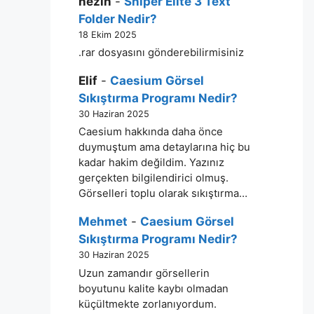
nezih
-
Sniper Elite 3 Text
Folder Nedir?
18 Ekim 2025
.rar dosyasını gönderebilirmisiniz
Elif
-
Caesium Görsel
Sıkıştırma Programı Nedir?
30 Haziran 2025
Caesium hakkında daha önce
duymuştum ama detaylarına hiç bu
kadar hakim değildim. Yazınız
gerçekten bilgilendirici olmuş.
Görselleri toplu olarak sıkıştırma…
Mehmet
-
Caesium Görsel
Sıkıştırma Programı Nedir?
30 Haziran 2025
Uzun zamandır görsellerin
boyutunu kalite kaybı olmadan
küçültmekte zorlanıyordum.