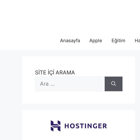
İçeriğe
atla
Anasayfa
Apple
Eğitim
Ha
SİTE İÇİ ARAMA
için
ara