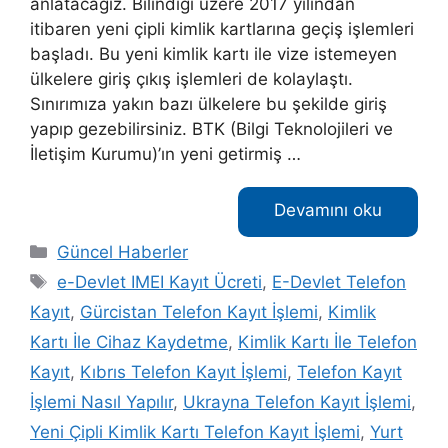
anlatacağız. Bilindiği üzere 2017 yılından
itibaren yeni çipli kimlik kartlarına geçiş işlemleri
başladı. Bu yeni kimlik kartı ile vize istemeyen
ülkelere giriş çıkış işlemleri de kolaylaştı.
Sınırımıza yakın bazı ülkelere bu şekilde giriş
yapıp gezebilirsiniz. BTK (Bilgi Teknolojileri ve
İletişim Kurumu)’ın yeni getirmiş …
Devamını oku
Kategoriler
Güncel Haberler
Etiketler
e-Devlet IMEI Kayıt Ücreti
,
E-Devlet Telefon
Kayıt
,
Gürcistan Telefon Kayıt İşlemi
,
Kimlik
Kartı İle Cihaz Kaydetme
,
Kimlik Kartı İle Telefon
Kayıt
,
Kıbrıs Telefon Kayıt İşlemi
,
Telefon Kayıt
İşlemi Nasıl Yapılır
,
Ukrayna Telefon Kayıt İşlemi
,
Yeni Çipli Kimlik Kartı Telefon Kayıt İşlemi
,
Yurt