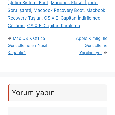
İşletim Sistemi Boot
,
Macbook Klasör İçinde
Soru İşareti
,
Macbook Recovery Boot
,
Macbook
Recovery Tuşları
,
OS X El Capitan İndirilemedi
Çözümü
,
OS X El Capitan Kurulumu
Mac OS X Office
Apple Kimliği İle
Güncellemeleri Nasıl
Güncelleme
Kapatılır?
Yapılamıyor
Yorum yapın
Yorum