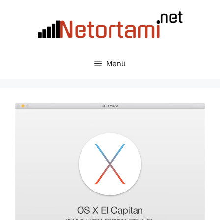
İçeriğe
atla
Menü