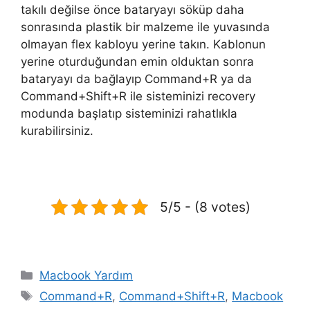
takılı değilse önce bataryayı söküp daha
sonrasında plastik bir malzeme ile yuvasında
olmayan flex kabloyu yerine takın. Kablonun
yerine oturduğundan emin olduktan sonra
bataryayı da bağlayıp Command+R ya da
Command+Shift+R ile sisteminizi recovery
modunda başlatıp sisteminizi rahatlıkla
kurabilirsiniz.
5/5 - (8 votes)
Kategoriler
Macbook Yardım
Etiketler
Command+R
,
Command+Shift+R
,
Macbook